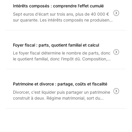
Intérêts composés : comprendre l'effet cumulé
Sept euros d'écart sur trois ans, plus de 40 000 €
sur quarante. Les intérêts composés ne produisent
leur effet qu'à long terme, et seulement sur ce qui
reste après les frais, le PFU à 31.4% et l'inflation.
Foyer fiscal : parts, quotient familial et calcul
Le foyer fiscal détermine le nombre de parts, donc
le quotient familial, donc l'impôt dû. Composition,
barème 2026, plafonnement de l'avantage familial
et arbitrage entre rattachement et pension : les
règles applicables aux revenus 2025.
Patrimoine et divorce : partage, coûts et fiscalité
Divorcer, c'est liquider puis partager un patrimoine
construit à deux. Régime matrimonial, sort du
logement, droit de partage et prestation
compensatoire : les règles et les coûts à connaître
avant d'engager la procédure.