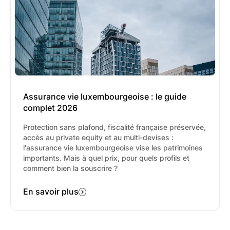
De plus, l'apport du conseil doit être amélioré
grâce à la perception de commissions de la
part de ses partenaires, changeant ainsi de
manière significative la relation client. Pour les
Conseillers en Gestion de Patrimoine
Indépendants (CGPI), la perception de
commissions est interdite, à moins qu'elles ne
soient redistribuées au client.
Assurance vie luxembourgeoise : le guide
complet 2026
Protection sans plafond, fiscalité française préservée,
accès au private equity et au multi-devises :
l'assurance vie luxembourgeoise vise les patrimoines
importants. Mais à quel prix, pour quels profils et
comment bien la souscrire ?
En savoir plus