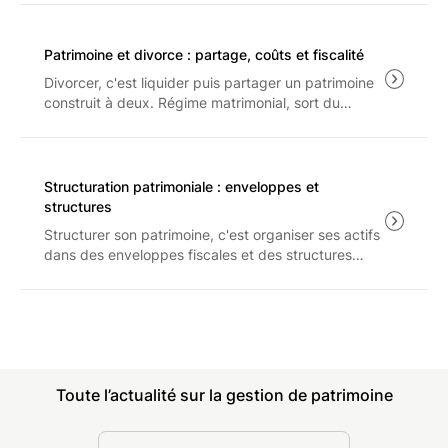
et arbitrage entre rattachement et pension : les
règles applicables aux revenus 2025.
Patrimoine et divorce : partage, coûts et fiscalité
Divorcer, c'est liquider puis partager un patrimoine
construit à deux. Régime matrimonial, sort du
logement, droit de partage et prestation
compensatoire : les règles et les coûts à connaître
avant d'engager la procédure.
Structuration patrimoniale : enveloppes et
structures
Structurer son patrimoine, c'est organiser ses actifs
dans des enveloppes fiscales et des structures
juridiques cohérentes. Bilan patrimonial, assurance-
vie, PEA, PER, SCI, holding : le panorama des
leviers et de leurs limites en 2026.
Toute l’actualité sur la gestion de patrimoine