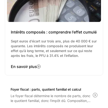
part de ses partenaires, changeant ainsi de
manière significative la relation client. Pour les
Conseillers en Gestion de Patrimoine
Indépendants (CGPI), la perception de
commissions est interdite, à moins qu'elles ne
soient redistribuées au client.
Intérêts composés : comprendre l'effet cumulé
Sept euros d'écart sur trois ans, plus de 40 000 € sur
quarante. Les intérêts composés ne produisent leur
effet qu'à long terme, et seulement sur ce qui reste
après les frais, le PFU à 31.4% et l'inflation.
En savoir plus
Foyer fiscal : parts, quotient familial et calcul
Le foyer fiscal détermine le nombre de parts, donc
le quotient familial, donc l'impôt dû. Composition,
barème 2026, plafonnement de l'avantage familial