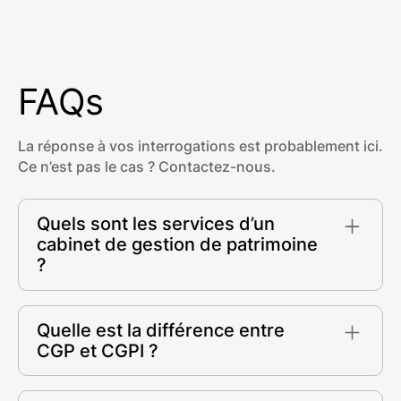
FAQs
La réponse à vos interrogations est probablement ici.
Ce n’est pas le cas ? Contactez-nous.
Quels sont les services d’un
cabinet de gestion de patrimoine
?
- Placements financiers et conseil en
investissements
Quelle est la différence entre
- Stratégie patrimoniale et ingénierie
CGP et CGPI ?
- Optimisation de votre fiscalité
- Investissement immobilier (SCPI, Pinel,
Un CGP et un CGPI sont tous deux des