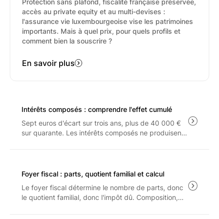
Protection sans plafond, fiscalité française préservée,
accès au private equity et au multi-devises :
l'assurance vie luxembourgeoise vise les patrimoines
importants. Mais à quel prix, pour quels profils et
comment bien la souscrire ?
En savoir plus
Intérêts composés : comprendre l'effet cumulé
Sept euros d'écart sur trois ans, plus de 40 000 €
sur quarante. Les intérêts composés ne produisent
leur effet qu'à long terme, et seulement sur ce qui
reste après les frais, le PFU à 31.4% et l'inflation.
Foyer fiscal : parts, quotient familial et calcul
Le foyer fiscal détermine le nombre de parts, donc
le quotient familial, donc l'impôt dû. Composition,
barème 2026, plafonnement de l'avantage familial
et arbitrage entre rattachement et pension : les