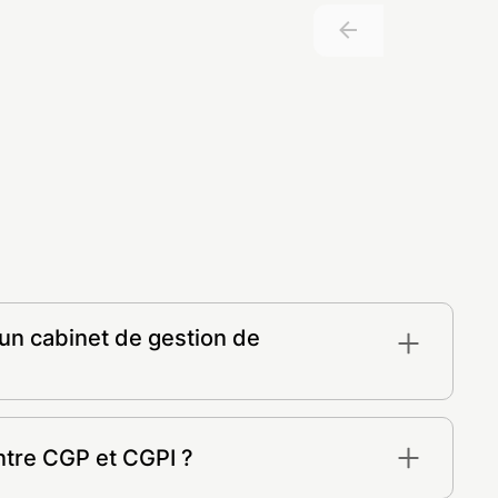
’un cabinet de gestion de
il en investissements
ierie
entre CGP et CGPI ?
, Pinel, Malraux, etc.)