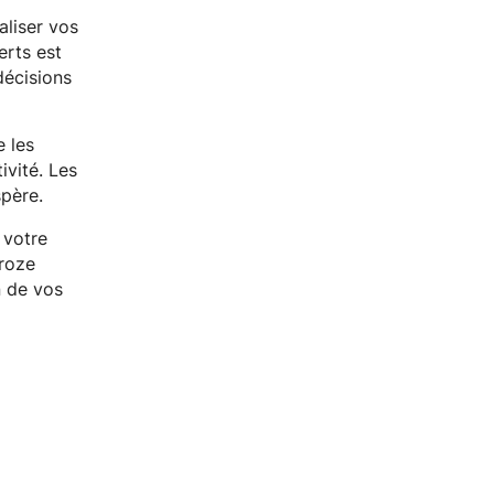
aliser vos
erts est
décisions
e les
ivité. Les
spère.
 votre
aroze
n de vos