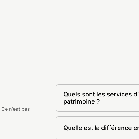
Quels sont les services d
patrimoine ?
 Ce n’est pas
- Placements financiers et conse
- Stratégie patrimoniale et ingén
Quelle est la différence 
- Optimisation de votre fiscalité
- Investissement immobilier (SCPI