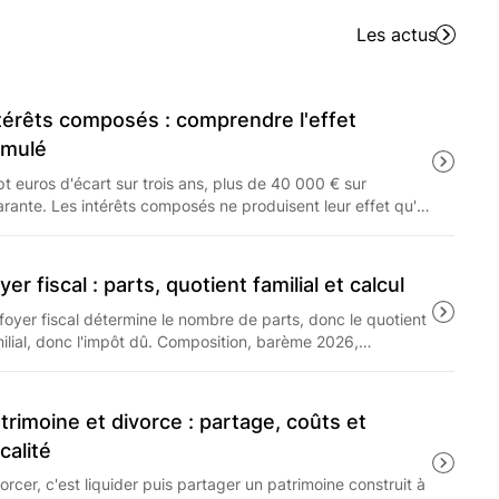
tre amélioré grâce à la perception de commissions
angeant ainsi de manière significative la relation
Les actus
Gestion de Patrimoine Indépendants (CGPI), la
terdite, à moins qu'elles ne soient redistribuées
térêts composés : comprendre l'effet
umulé
t euros d'écart sur trois ans, plus de 40 000 € sur
rante. Les intérêts composés ne produisent leur effet qu'à
g terme, et seulement sur ce qui reste après les frais, le
 à 31.4% et l'inflation.
yer fiscal : parts, quotient familial et calcul
foyer fiscal détermine le nombre de parts, donc le quotient
ilial, donc l'impôt dû. Composition, barème 2026,
fonnement de l'avantage familial et arbitrage entre
tachement et pension : les règles applicables aux revenus
25.
trimoine et divorce : partage, coûts et
scalité
orcer, c'est liquider puis partager un patrimoine construit à