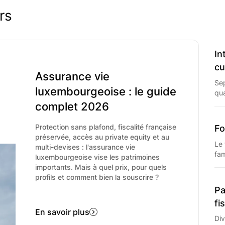
plus, l'apport du conseil doit ê
de la part de ses partenaires, ch
rs
client. Pour les Conseillers en 
perception de commissions est in
au client.
In
c
Assurance vie
Sep
luxembourgeoise : le guide
qua
lon
complet 2026
PFU
Protection sans plafond, fiscalité française
Fo
préservée, accès au private equity et au
Le 
multi-devises : l'assurance vie
fam
luxembourgeoise vise les patrimoines
pla
importants. Mais à quel prix, pour quels
rat
profils et comment bien la souscrire ?
20
Pa
fi
En savoir plus
Div