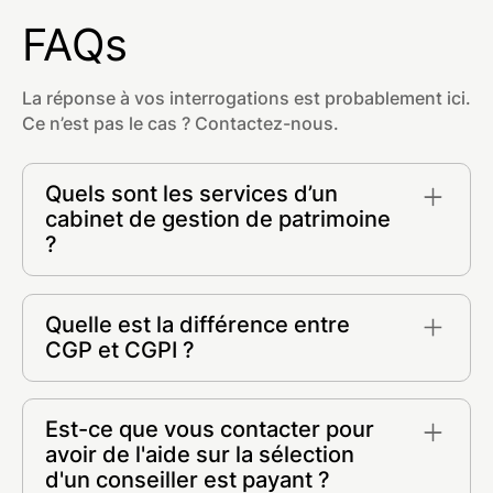
FAQs
La réponse à vos interrogations est probablement ici.
Ce n’est pas le cas ? Contactez-nous.
Quels sont les services d’un
cabinet de gestion de patrimoine
?
- Placements financiers et conseil en
investissements
Quelle est la différence entre
- Stratégie patrimoniale et ingénierie
CGP et CGPI ?
- Optimisation de votre fiscalité
- Investissement immobilier (SCPI, Pinel,
Un CGP et un CGPI sont tous deux des
Malraux, etc.)
professionnels dans le domaine de la gestion de
Est-ce que vous contacter pour
- Conseil en gestion sur la planification de votre
patrimoine réglementés par l'ORIAS et l'AMF.
avoir de l'aide sur la sélection
succession
Les termes CGP et CGPI signifient
d'un conseiller est payant ?
- Courtier en crédit