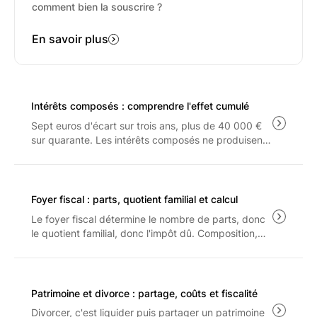
comment bien la souscrire ?
En savoir plus
Intérêts composés : comprendre l'effet cumulé
Sept euros d'écart sur trois ans, plus de 40 000 €
sur quarante. Les intérêts composés ne produisent
leur effet qu'à long terme, et seulement sur ce qui
reste après les frais, le PFU à 31.4% et l'inflation.
Foyer fiscal : parts, quotient familial et calcul
Le foyer fiscal détermine le nombre de parts, donc
le quotient familial, donc l'impôt dû. Composition,
barème 2026, plafonnement de l'avantage familial
et arbitrage entre rattachement et pension : les
règles applicables aux revenus 2025.
Patrimoine et divorce : partage, coûts et fiscalité
Divorcer, c'est liquider puis partager un patrimoine