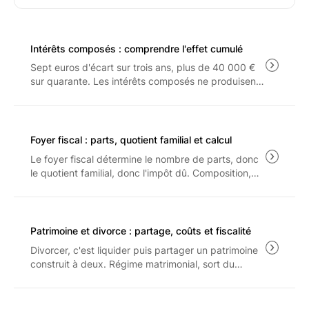
Intérêts composés : comprendre l'effet cumulé
Sept euros d'écart sur trois ans, plus de 40 000 €
sur quarante. Les intérêts composés ne produisent
leur effet qu'à long terme, et seulement sur ce qui
reste après les frais, le PFU à 31.4% et l'inflation.
Foyer fiscal : parts, quotient familial et calcul
Le foyer fiscal détermine le nombre de parts, donc
le quotient familial, donc l'impôt dû. Composition,
barème 2026, plafonnement de l'avantage familial
et arbitrage entre rattachement et pension : les
règles applicables aux revenus 2025.
Patrimoine et divorce : partage, coûts et fiscalité
Divorcer, c'est liquider puis partager un patrimoine
construit à deux. Régime matrimonial, sort du
logement, droit de partage et prestation
compensatoire : les règles et les coûts à connaître
avant d'engager la procédure.