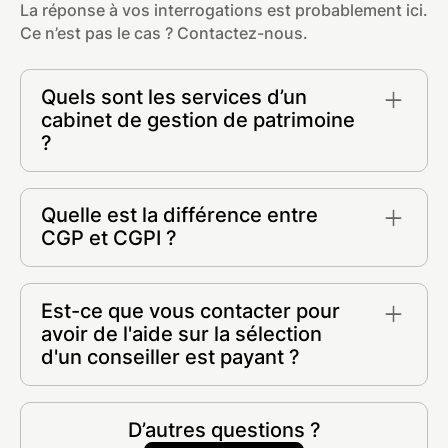
La réponse à vos interrogations est probablement ici.
Ce n’est pas le cas ? Contactez-nous.
Quels sont les services d’un
cabinet de gestion de patrimoine
?
- Placements financiers et conseil en
investissements
Quelle est la différence entre
- Stratégie patrimoniale et ingénierie
CGP et CGPI ?
- Optimisation de votre fiscalité
- Investissement immobilier (SCPI, Pinel,
Un CGP et un CGPI sont tous deux des
Malraux, etc.)
professionnels dans le domaine de la gestion de
Est-ce que vous contacter pour
- Conseil en gestion sur la planification de votre
patrimoine réglementés par l'ORIAS et l'AMF.
avoir de l'aide sur la sélection
succession
Les termes CGP et CGPI signifient
d'un conseiller est payant ?
- Courtier en crédit
respectivement "Conseiller en Gestion de
Patrimoine" et "Conseiller en Gestion de
Absolument pas. Notre site est entièrement
Patrimoine Indépendant".
gratuit et le restera pour toujours, vous pouvez
D’autres questions ?
nous contacter librement et nous reviendrons