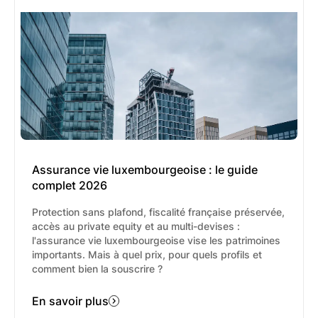
commissions sont perçues, l'obligation pour le
professionnel est d'apporter une transparence
totale au client sur les rémunérations perçues.
De plus, l'apport du conseil doit être amélioré
grâce à la perception de commissions de la
part de ses partenaires, changeant ainsi de
manière significative la relation client. Pour les
Conseillers en Gestion de Patrimoine
Indépendants (CGPI), la perception de
commissions est interdite, à moins qu'elles ne
soient redistribuées au client.
Assurance vie luxembourgeoise : le guide
complet 2026
Protection sans plafond, fiscalité française préservée,
accès au private equity et au multi-devises :
l'assurance vie luxembourgeoise vise les patrimoines
importants. Mais à quel prix, pour quels profils et
comment bien la souscrire ?
En savoir plus