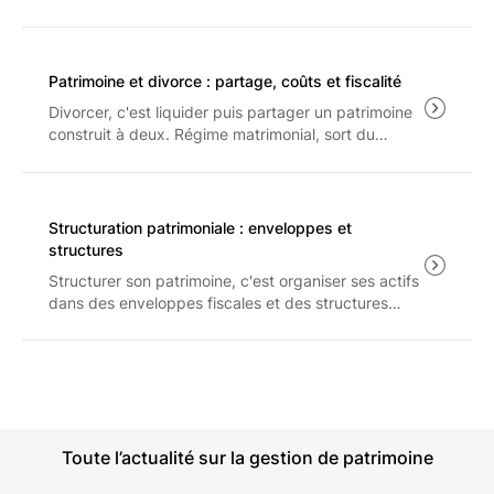
barème 2026, plafonnement de l'avantage familial
et arbitrage entre rattachement et pension : les
règles applicables aux revenus 2025.
Patrimoine et divorce : partage, coûts et fiscalité
Divorcer, c'est liquider puis partager un patrimoine
construit à deux. Régime matrimonial, sort du
logement, droit de partage et prestation
compensatoire : les règles et les coûts à connaître
avant d'engager la procédure.
Structuration patrimoniale : enveloppes et
structures
Structurer son patrimoine, c'est organiser ses actifs
dans des enveloppes fiscales et des structures
juridiques cohérentes. Bilan patrimonial, assurance-
vie, PEA, PER, SCI, holding : le panorama des
leviers et de leurs limites en 2026.
Toute l’actualité sur la gestion de patrimoine