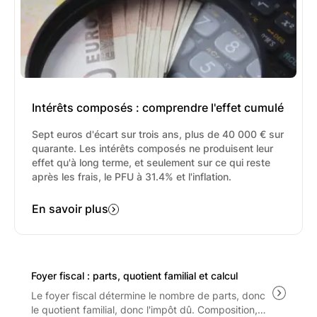
grâce à la perception de commissions de la
part de ses partenaires, changeant ainsi de
manière significative la relation client. Pour les
Conseillers en Gestion de Patrimoine
Indépendants (CGPI), la perception de
commissions est interdite, à moins qu'elles ne
soient redistribuées au client.
Intérêts composés : comprendre l'effet cumulé
Sept euros d'écart sur trois ans, plus de 40 000 € sur
quarante. Les intérêts composés ne produisent leur
effet qu'à long terme, et seulement sur ce qui reste
après les frais, le PFU à 31.4% et l'inflation.
En savoir plus
Foyer fiscal : parts, quotient familial et calcul
Le foyer fiscal détermine le nombre de parts, donc
le quotient familial, donc l'impôt dû. Composition,